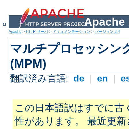
Apach
Apache
>
HTTP サーバ
>
ドキュメンテーション
>
バージョン 2.4
マルチプロセッシン
(MPM)
翻訳済み言語:
de
|
en
|
e
この日本語訳はすでに古
性があります。 最近更