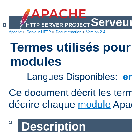
Serveu
Apache
>
Serveur HTTP
>
Documentation
>
Version 2.4
Termes utilisés pour
modules
Langues Disponibles:
e
Ce document décrit les term
décrire chaque
module
Apa
Description