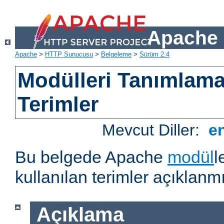
Apache 
Apache
>
HTTP Sunucusu
>
Belgeleme
>
Sürüm 2.4
Modülleri Tanımlama
Terimler
Mevcut Diller:
e
Bu belgede Apache
modül
l
kullanılan terimler açıklanmı
Açıklama