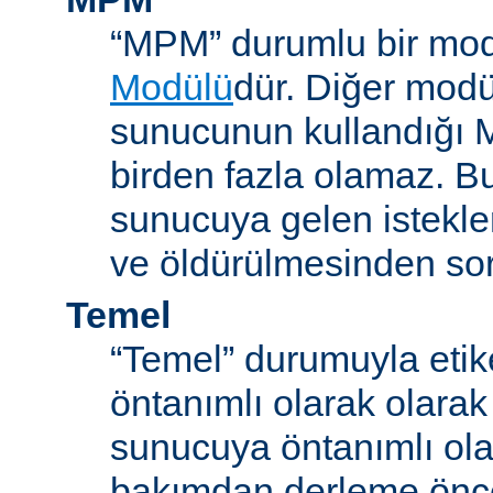
“MPM” durumlu bir mod
Modülü
dür. Diğer modül
sunucunun kullandığı 
birden fazla olamaz. B
sunucuya gelen istekle
ve öldürülmesinden so
Temel
“Temel” durumuyla etik
öntanımlı olarak olarak
sunucuya öntanımlı ola
bakımdan derleme önc